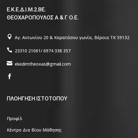
Ε.Κ.Ε.Δ.Ι.Μ.2.ΒΕ.
ΘΕΟΧΑΡΟΠΟΥΛΟΣ Α & Γ Ο.Ε.

Αγ. Αντωνίου 20 & Καρατάσου γωνία, Βέροια TΚ 59132

23310 21061/ 6974 338 357

ekedimtheoxas@gmail.com

ΠΛΟΗΓΗΣΗ ΙΣΤΟΤΟΠΟΥ
Προφίλ
Κέντρο Δια Βίου Μάθησης