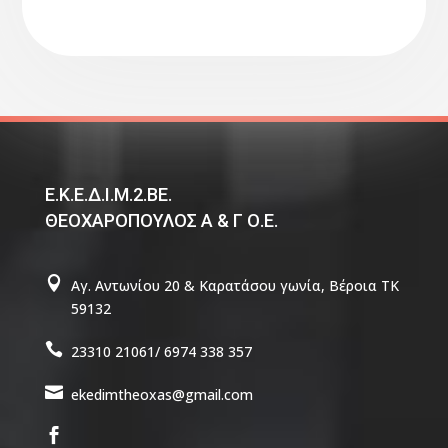
Ε.Κ.Ε.Δ.Ι.Μ.2.ΒΕ.
ΘΕΟΧΑΡΟΠΟΥΛΟΣ Α & Γ Ο.Ε.

Αγ. Αντωνίου 20 & Καρατάσου γωνία, Βέροια TΚ
59132

23310 21061/ 6974 338 357

ekedimtheoxas@gmail.com
