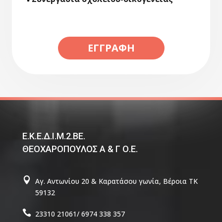
ΕΓΓΡΑΦΉ
Ε.Κ.Ε.Δ.Ι.Μ.2.ΒΕ.
ΘΕΟΧΑΡΟΠΟΥΛΟΣ Α & Γ Ο.Ε.

Αγ. Αντωνίου 20 & Καρατάσου γωνία, Βέροια TΚ
59132

23310 21061/ 6974 338 357