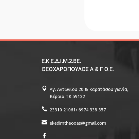
Ε.Κ.Ε.Δ.Ι.Μ.2.ΒΕ.
ΘΕΟΧΑΡΟΠΟΥΛΟΣ Α & Γ Ο.Ε.

Αγ. Αντωνίου 20 & Καρατάσου γωνία,
Βέροια TΚ 59132

23310 21061/ 6974 338 357

ekedimtheoxas@gmail.com
